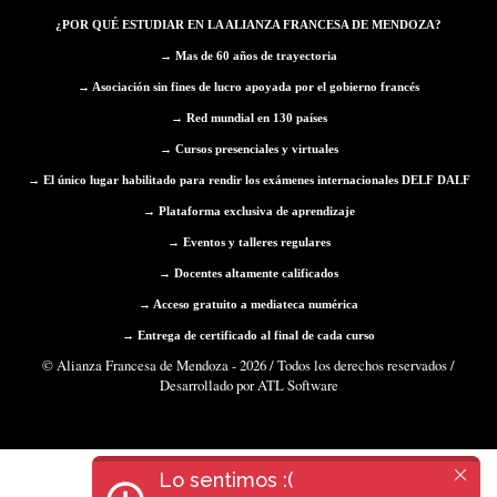
¿POR QUÉ ESTUDIAR EN LA ALIANZA FRANCESA DE MENDOZA?
→ Mas de 60
años
de trayectoria
→ Asociación sin fines de lucro apoyada por el gobierno francés
→ Red mundial en 130 países
→ Cursos presenciales y virtuales
→ El único lugar habilitado para rendir los exámenes internacionales DELF DALF
→ Plataforma exclusiva de aprendizaje
→
Eventos y talleres regulares
→
Docentes altamente calificados
→
Acceso gratuito a mediateca numérica
→
Entrega de certificado al final de cada curso
© Alianza Francesa de Mendoza - 2026 / Todos los derechos reservados /
Desarrollado por ATL Software
Lo sentimos :(
Lo sentimos :(